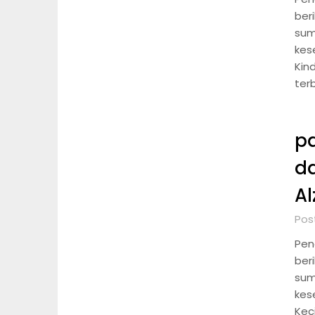
ber
sum
kes
Kin
ter
p
d
Al
Post
Pen
ber
sum
kes
Kec