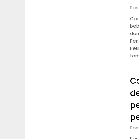
Post
Cpe
beb
dem
Pen
Ber
ter
Ca
d
p
p
Post
Pen