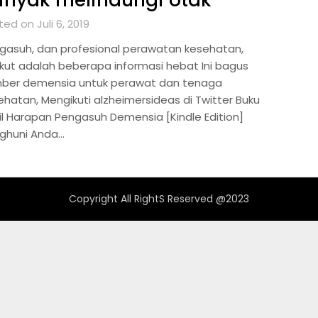
inyak melindungi otak
ed on Juli 6, 2019
gasuh, dan profesional perawatan kesehatan,
ikut adalah beberapa informasi hebat Ini bagus
ber demensia untuk perawat dan tenaga
ehatan, Mengikuti alzheimersideas di Twitter Buku
il Harapan Pengasuh Demensia [Kindle Edition]
ghuni Anda…
Copyright All RightS Reserved @2023