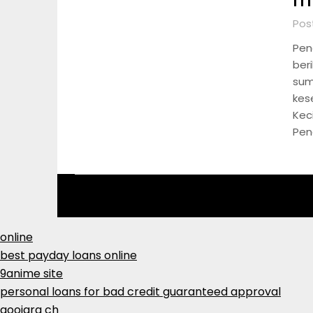
m
Post
Pen
ber
sum
kes
Kec
Pen
online
best payday loans online
9anime site
personal loans for bad credit guaranteed approval
goojara ch