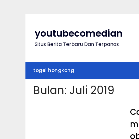
Skip
to
content
youtubecomedian
Situs Berita Terbaru Dan Terpanas
togel hongkong
Bulan:
Juli 2019
C
m
o