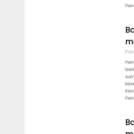
Pen
B
m
Post
Pen
ber
sum
kes
Kec
Pen
B