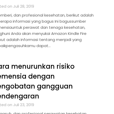
ed on Juli 28, 2019
mberi, dan profesional kesehatan, berikut adalah
erapa informasi yang bagus Ini bagussumber
ensiauntuk perawat dan tenaga kesehatan,
ghuni Anda akan menyukai Amazon Kindle Fire
ikut adalah informasi tentang menjadi yang
baikpengasuhkamu dapat…
ra menurunkan risiko
emensia dengan
engobatan gangguan
endengaran
ed on Juli 23, 2019
gasuh, dan profesional perawatan kesehatan,