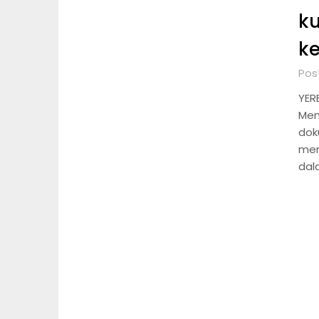
k
ke
Post
YER
Men
doku
mem
dal