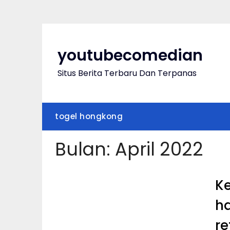
Skip
to
content
youtubecomedian
Situs Berita Terbaru Dan Terpanas
togel hongkong
Bulan:
April 2022
K
ha
re