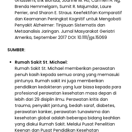
Ghassemi, Erik Blondal, Joanne M. Ho, Carmen H. Ng,
Brenda Hemmelgarn, Sumit R. Majumdar, Laure
Perrier, and Sharon E. Straus.
Keefektifan Komparatif
dan Keamanan Peningkat Kognitif untuk Mengobati
Penyakit Alzheimer: Tinjauan Sistematis dan
Metaanalisis Jaringan. Jurnal Masyarakat Geriatri
Amerika, September 2017 DOI: 10.1111/jgs.15069
SUMBER:
Rumah Sakit St. Michael:
Rumah Sakit St. Michael memberikan perawatan
penuh kasih kepada semua orang yang memasuki
pintunya. Rumah sakit ini juga memberikan
pendidikan kedokteran yang luar biasa kepada para
profesional perawatan kesehatan masa depan di
lebih dari 29 disiplin ilmu. Perawatan kritis dan
trauma, penyakit jantung, bedah saraf, diabetes,
perawatan kanker, perawatan tunawisma dan
kesehatan global adalah beberapa bidang keahlian
yang diakui Rumah Sakit. Melalui Pusat Penelitian
Keenan dan Pusat Pendidikan Kesehatan