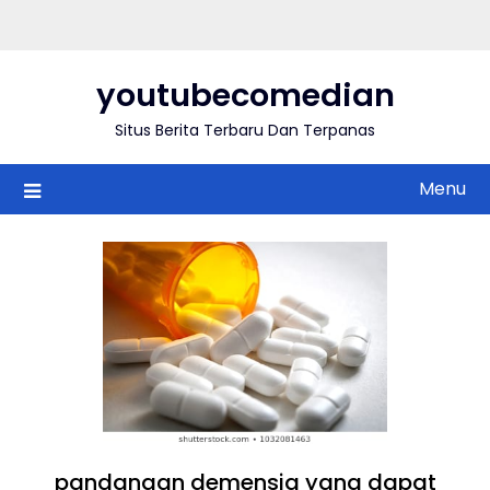
Skip
to
content
youtubecomedian
Situs Berita Terbaru Dan Terpanas
Menu
pandangan demensia yang dapat