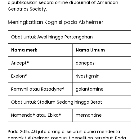
dipublikasikan secara online di Journal of American
Geriatrics Society.
Meningkatkan Kognisi pada Alzheimer
Obat untuk Awal hingga Pertengahan
Nama merk
Nama Umum
Aricept®
donepezil
Exelon®
rivastigmin
Remynil atau Razadyne®
galantamine
Obat untuk Stadium Sedang hingga Berat
Namenda® atau Ebixa®
memantine
Pada 2015, 46 juta orang di seluruh dunia menderita
penyakit Alzheimer, menurut penelitian tersebut. Pada