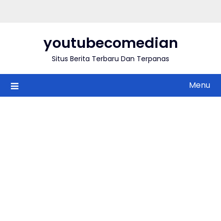
Skip
to
content
youtubecomedian
Situs Berita Terbaru Dan Terpanas
Menu