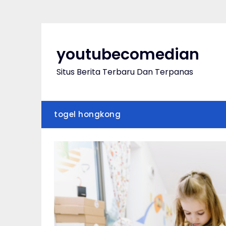
Skip
to
content
youtubecomedian
Situs Berita Terbaru Dan Terpanas
togel hongkong