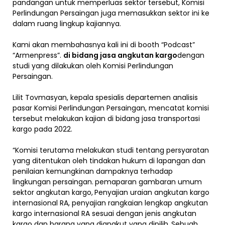
pandangan untuk memperluas sektor tersebut, Komisi
Perlindungan Persaingan juga memasukkan sektor ini ke
dalam ruang lingkup kajiannya.
Kami akan membahasnya kali ini di booth “Podcast”
“Armenpress”.
di bidang jasa angkutan kargo
dengan
studi yang dilakukan oleh Komisi Perlindungan
Persaingan.
Lilit Tovmasyan, kepala spesialis departemen analisis
pasar Komisi Perlindungan Persaingan, mencatat komisi
tersebut melakukan kajian di bidang jasa transportasi
kargo pada 2022.
“Komisi terutama melakukan studi tentang persyaratan
yang ditentukan oleh tindakan hukum di lapangan dan
penilaian kemungkinan dampaknya terhadap
lingkungan persaingan.
pemaparan gambaran umum
sektor angkutan kargo,
Penyajian uraian angkutan kargo
internasional RA, penyajian rangkaian lengkap angkutan
kargo internasional RA sesuai dengan jenis angkutan
kargo dan barang yang diangkut yang dipilih,
Sebuah