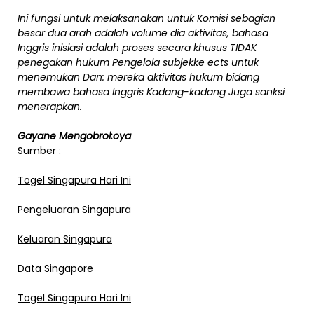
Ini
fungsi
untuk melaksanakan
untuk
Komisi
sebagian
besar
dua
arah
adalah
volume
dia
aktivitas,
bahasa
Inggris
inisiasi
adalah
proses
secara khusus
TIDAK
penegakan hukum
Pengelola
subjek
ke ects
untuk
menemukan
Dan:
mereka
aktivitas
hukum
bidang
membawa
bahasa Inggris
Kadang-kadang
Juga
sanksi
menerapkan.
Gayane
Mengobrol:
oya
Sumber :
Togel Singapura Hari Ini
Pengeluaran Singapura
Keluaran Singapura
Data Singapore
Togel Singapura Hari Ini