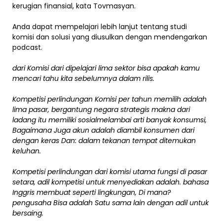
kerugian finansial, kata Tovmasyan.
Anda dapat mempelajari lebih lanjut tentang studi
komisi dan solusi yang diusulkan dengan mendengarkan
podcast.
dari Komisi
dari
dipelajari
lima
sektor bisa
apakah kamu
mencari tahu
kita
sebelumnya
dalam rilis.
Kompetisi
perlindungan
Komisi
per tahun
memilih
adalah
lima
pasar,
bergantung
negara
strategis
makna
dari
ladang
itu
memiliki
sosial
melambai
arti
banyak
konsumsi,
Bagaimana
Juga
akun
adalah
diambil
konsumen
dari
dengan keras
Dan:
dalam tekanan
tempat
ditemukan
keluhan.
Kompetisi
perlindungan
dari komisi
utama
fungsi
di pasar
setara,
adil
kompetisi
untuk menyediakan
adalah.
bahasa
Inggris
membuat
seperti
lingkungan,
Di mana?
pengusaha
Bisa
adalah
Satu sama lain
dengan
adil
untuk
bersaing.