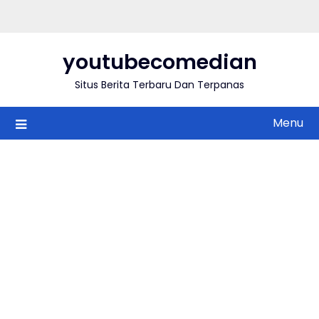
Skip
to
content
youtubecomedian
Situs Berita Terbaru Dan Terpanas
Menu