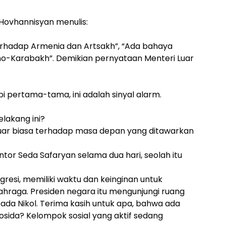
Hovhannisyan menulis:
terhadap Armenia dan Artsakh”, “Ada bahaya
no-Karabakh”. Demikian pernyataan Menteri Luar
i pertama-tama, ini adalah sinyal alarm.
elakang ini?
luar biasa terhadap masa depan yang ditawarkan
tor Seda Safaryan selama dua hari, seolah itu
gresi, memiliki waktu dan keinginan untuk
lahraga. Presiden negara itu mengunjungi ruang
a Nikol. Terima kasih untuk apa, bahwa ada
sida? Kelompok sosial yang aktif sedang