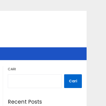
CARI
Cari
Recent Posts