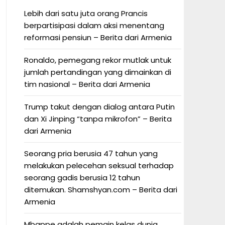
Lebih dari satu juta orang Prancis
berpartisipasi dalam aksi menentang
reformasi pensiun – Berita dari Armenia
Ronaldo, pemegang rekor mutlak untuk
jumlah pertandingan yang dimainkan di
tim nasional – Berita dari Armenia
Trump takut dengan dialog antara Putin
dan Xi Jinping “tanpa mikrofon” – Berita
dari Armenia
Seorang pria berusia 47 tahun yang
melakukan pelecehan seksual terhadap
seorang gadis berusia 12 tahun
ditemukan. Shamshyan.com – Berita dari
Armenia
Mbappe adalah pemain kelas dunia.