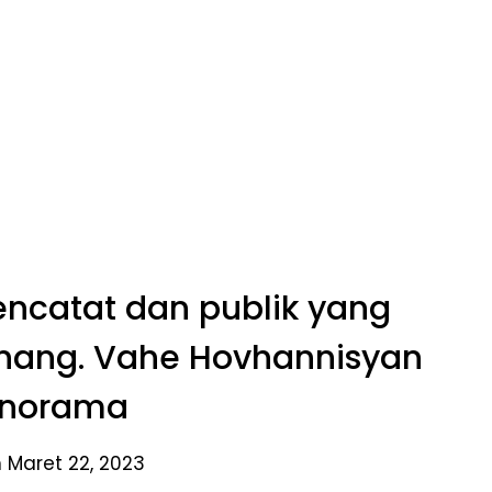
ncatat dan publik yang
enang. Vahe Hovhannisyan
anorama
 Maret 22, 2023