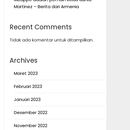
Martinez – Berita dari Armenia
Recent Comments
Tidak ada komentar untuk ditampilkan.
Archives
Maret 2023
Februari 2023
Januari 2023
Desember 2022
November 2022