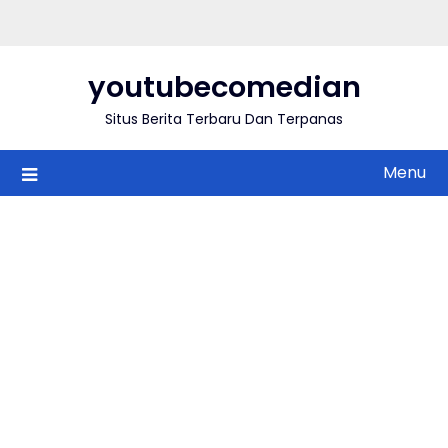
Skip
to
content
youtubecomedian
Situs Berita Terbaru Dan Terpanas
Menu