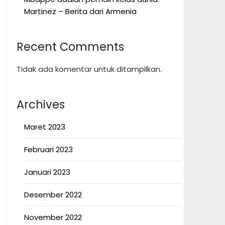
Martinez – Berita dari Armenia
Recent Comments
Tidak ada komentar untuk ditampilkan.
Archives
Maret 2023
Februari 2023
Januari 2023
Desember 2022
November 2022