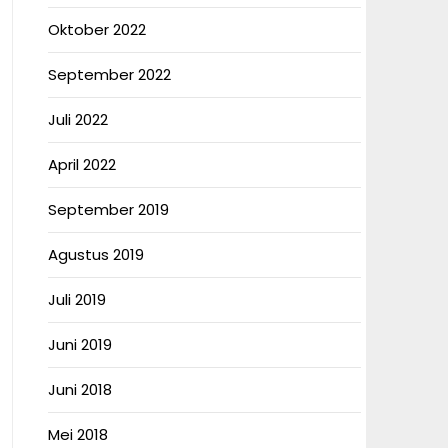
Oktober 2022
September 2022
Juli 2022
April 2022
September 2019
Agustus 2019
Juli 2019
Juni 2019
Juni 2018
Mei 2018