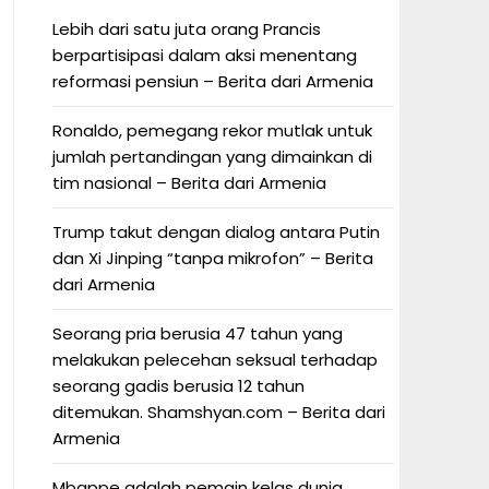
Lebih dari satu juta orang Prancis
berpartisipasi dalam aksi menentang
reformasi pensiun – Berita dari Armenia
Ronaldo, pemegang rekor mutlak untuk
jumlah pertandingan yang dimainkan di
tim nasional – Berita dari Armenia
Trump takut dengan dialog antara Putin
dan Xi Jinping “tanpa mikrofon” – Berita
dari Armenia
Seorang pria berusia 47 tahun yang
melakukan pelecehan seksual terhadap
seorang gadis berusia 12 tahun
ditemukan. Shamshyan.com – Berita dari
Armenia
Mbappe adalah pemain kelas dunia.