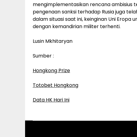
mengimplementasikan rencana ambisius te
pengenaan sanksi terhadap Rusia juga tela
dalam situasi saat ini, keinginan Uni Eropa 
dengan kemandirian militer terhenti.
Lusin Mkhitaryan
Sumber :
Hongkong Prize
Totobet Hongkong
Data HK Hari Ini