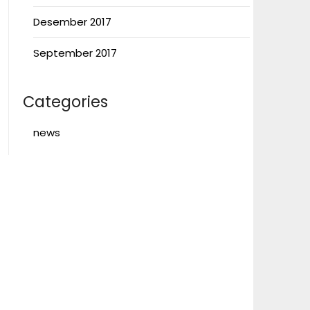
Desember 2017
September 2017
Categories
news