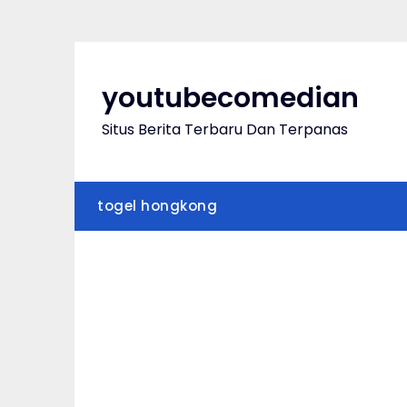
Skip
to
content
youtubecomedian
Situs Berita Terbaru Dan Terpanas
togel hongkong