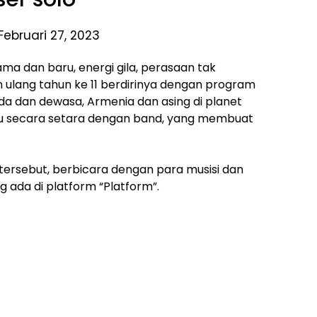
Februari 27, 2023
ma dan baru, energi gila, perasaan tak
ulang tahun ke 11 berdirinya dengan program
 dan dewasa, Armenia dan asing di planet
 secara setara dengan band, yang membuat
 tersebut, berbicara dengan para musisi dan
ada di platform “Platform”.