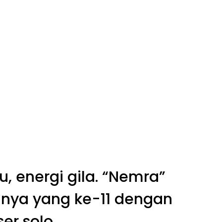
, energi gila. “Nemra”
inya yang ke-11 dengan
ser solo