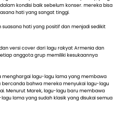
alam kondisi baik sebelum konser. mereka bisa
sana hati yang sangat tinggi.
uasana hati yang positif dan menjadi sedikit
 dan versi cover dari lagu rakyat Armenia dan
 setiap anggota grup memiliki kesukaannya
uga menghargai lagu-lagu lama yang membawa
a bercanda bahwa mereka menyukai lagu-lagu
tai. Menurut Marek, lagu-lagu baru membawa
-lagu lama yang sudah klasik yang disukai semua