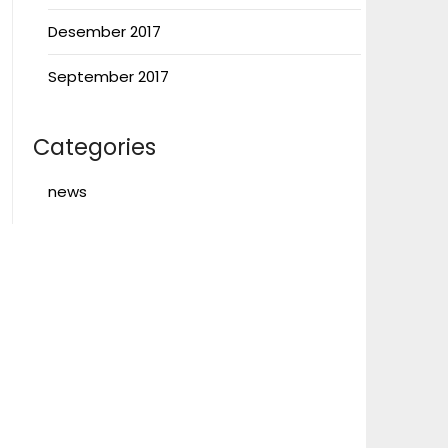
Desember 2017
September 2017
Categories
news