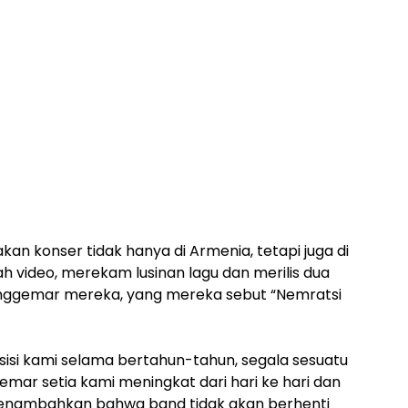
n konser tidak hanya di Armenia, tetapi juga di
h video, merekam lusinan lagu dan merilis dua
nggemar mereka, yang mereka sebut “Nemratsi
sisi kami selama bertahun-tahun, segala sesuatu
gemar setia kami meningkat dari hari ke hari dan
 menambahkan bahwa band tidak akan berhenti