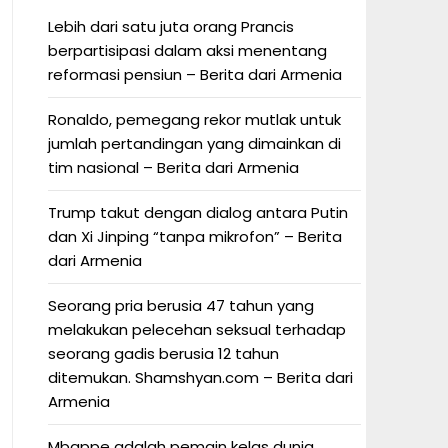
Lebih dari satu juta orang Prancis
berpartisipasi dalam aksi menentang
reformasi pensiun – Berita dari Armenia
Ronaldo, pemegang rekor mutlak untuk
jumlah pertandingan yang dimainkan di
tim nasional – Berita dari Armenia
Trump takut dengan dialog antara Putin
dan Xi Jinping “tanpa mikrofon” – Berita
dari Armenia
Seorang pria berusia 47 tahun yang
melakukan pelecehan seksual terhadap
seorang gadis berusia 12 tahun
ditemukan. Shamshyan.com – Berita dari
Armenia
Mbappe adalah pemain kelas dunia.